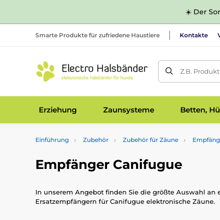
☀️ Der Som
Smarte Produkte für zufriedene Haustiere
Kontakte
Z.B. Produk
Erziehung
Zaunsysteme
Betten, Hü
Einführung
Zubehör
Zubehör für Zäune
Empfäng
Empfänger Canifugue
In unserem Angebot finden Sie die größte Auswahl an e
Ersatzempfängern für Canifugue elektronische Zäune.