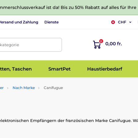
merschlussverkauf ist da! Bis zu 50% Rabatt auf alles für Ihre
Versand und Zahlung
Dienste
CHF
0
0,00 fr.
tkategorie
tten, Taschen
SmartPet
Haustierbedarf
er
Nach Marke
Canifugue
lektronischen Empfängern der französischen Marke Canifugue. Wäh