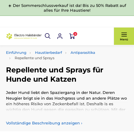
☀️ Der Sommerschlussverkauf ist da! Bis zu 50% Rabatt auf
alles für Ihre Haustiere!
0
Menü
Einführung
Haustierbedarf
Antiparasitika
Repellente und Sprays
Repellente und Sprays für
Hunde und Katzen
Jeder Hund liebt den Spaziergang in der Natur. Deren
Neugier brigt sie in das Hochgrass und an andere Plätze wo
ein höheres Risiko von Zeckenbefall ist. Deshalb is es
wichtig den Hund gegen die parasiten zu schützen. Mit der
aplikation von Repellenten und Sprays vermeiden Sie dieses
Risiko. I unseren Sortiment haben für Sie jede Menge
Vollständige Beschreibung anzeigen
›
Produkte für Sie da. Ab jetzt müssen Sie sich im Freiern den
Insekten nichtmehr fürchten.