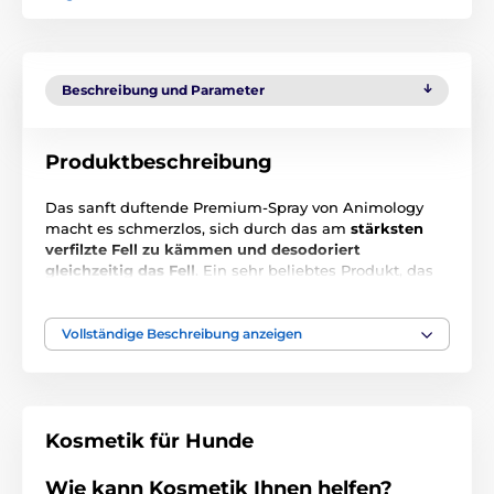
Beschreibung und Parameter
Produktbeschreibung
Das sanft duftende Premium-Spray von Animology
macht es schmerzlos, sich durch das am
stärksten
verfilzte Fell zu kämmen und desodoriert
gleichzeitig das Fell
. Ein sehr beliebtes Produkt, das
in Hundesalons wegen seiner großartigen Wirkung
häufig verwendet wird. Das Spray verleiht jeder
Fellfarbe einen hohen Glanz, ist gepflegt und duftet
Vollständige Beschreibung anzeigen
zart. Das Spray ist für jeden Felltyp geeignet.
Anwendung:
Das Spray auf das Fell sprühen und den
Hund wie gewohnt bürsten. Nicht ausspülen.
Kosmetik für Hunde
Inhaltsstoffe
: Aqua, Propylenglykol, Glycerin,
Polysorbat 20, Cetrimoniumchlorid, Benzylhemiformal,
Wie kann Kosmetik Ihnen helfen?
Panthenol, Parfum, PEG-7-Glycerylcocoat, Dinatrium-