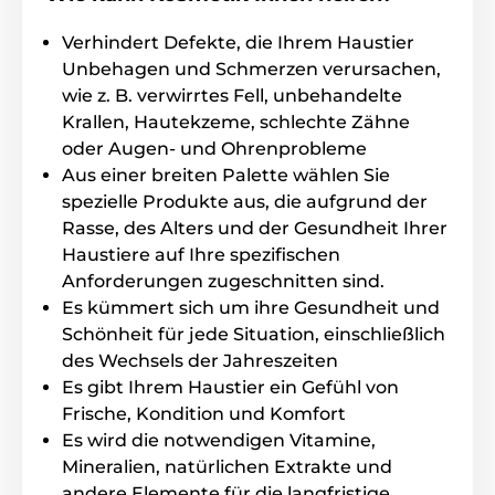
EDTA, Natriumhydroxid, Zitronensäure, Geraniol,
Verhindert Defekte, die Ihrem Haustier
Linalool, Hexylzimt, Limonen, Benzylalkohol. Enthält:
Benzylhemiformal
Unbehagen und Schmerzen verursachen,
wie z. B. verwirrtes Fell, unbehandelte
Krallen, Hautekzeme, schlechte Zähne
Vorteile
oder Augen- und Ohrenprobleme
Aus einer breiten Palette wählen Sie
Erleichtert das Kämmen der Felle
spezielle Produkte aus, die aufgrund der
Desodorierende Wirkung
Rasse, des Alters und der Gesundheit Ihrer
100% vegan
Haustiere auf Ihre spezifischen
Sanfter, frischer Sprühduft
Anforderungen zugeschnitten sind.
Es kümmert sich um ihre Gesundheit und
Leicht zu verwenden
Schönheit für jede Situation, einschließlich
Enthält Vitamine und Conditioner
des Wechsels der Jahreszeiten
Es gibt Ihrem Haustier ein Gefühl von
Frische, Kondition und Komfort
Inhalt der Packung
Es wird die notwendigen Vitamine,
Spray zum Durchkämmen Animology Knot Sure 250
Mineralien, natürlichen Extrakte und
ml
andere Elemente für die langfristige