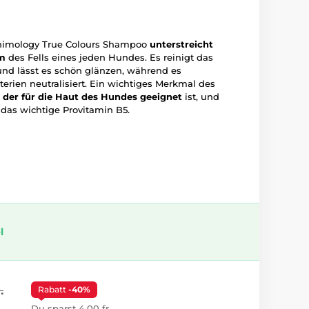
Animology True Colours Shampoo
unterstreicht
um
des Fells eines jeden Hundes. Es reinigt das
 und lässt es schön glänzen, während es
rien neutralisiert. Ein wichtiges Merkmal des
 der für die Haut des Hundes geeignet
ist, und
 das wichtige Provitamin B5.
l
.
Rabatt
-40%
Du sparst 4,00 fr.