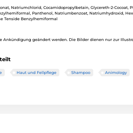
onat, Natriumchlorid, Cocamidopropylbetain, Glycereth-2-Cocoat, P
enzylhemiformal, Panthenol, Natriumbenzoat, Natriumhydroxid, Hexy
che Tenside Benzylhemiformal
 Ankündigung geändert werden. Die Bilder dienen nur zur Illustra
eilt
e
Haut und Fellpflege
Shampoo
Animology