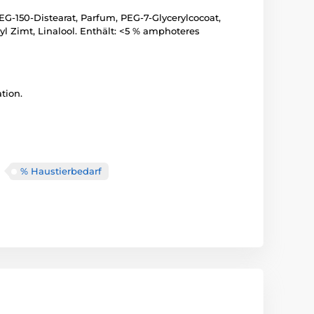
EG-150-Distearat, Parfum, PEG-7-Glycerylcocoat,
l Zimt, Linalool. Enthält: <5 % amphoteres
tion.
% Haustierbedarf