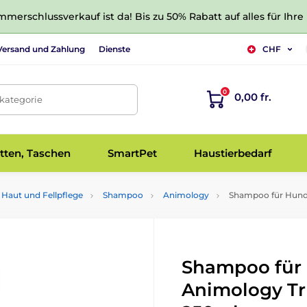
merschlussverkauf ist da! Bis zu 50% Rabatt auf alles für Ihre
Versand und Zahlung
Dienste
CHF
0
0,00 fr.
tkategorie
tten, Taschen
SmartPet
Haustierbedarf
Haut und Fellpflege
Shampoo
Animology
Shampoo für Hunde
Shampoo für
Animology Tr