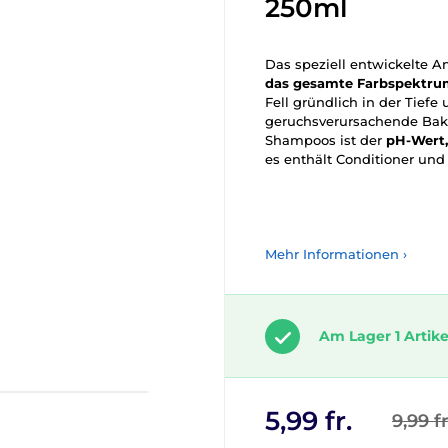
250ml
Das speziell entwickelte 
das gesamte Farbspektr
Fell gründlich in der Tiefe
geruchsverursachende Bakte
Shampoos ist der
pH-Wert,
es enthält Conditioner und
Mehr Informationen ›
Am Lager 1 Artike
5,99 fr.
9,99 fr