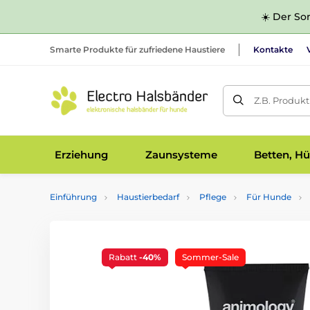
☀️ Der Som
Smarte Produkte für zufriedene Haustiere
Kontakte
Z.B. Produk
Erziehung
Zaunsysteme
Betten, Hü
Einführung
Haustierbedarf
Pflege
Für Hunde
Rabatt
-40%
Sommer-Sale