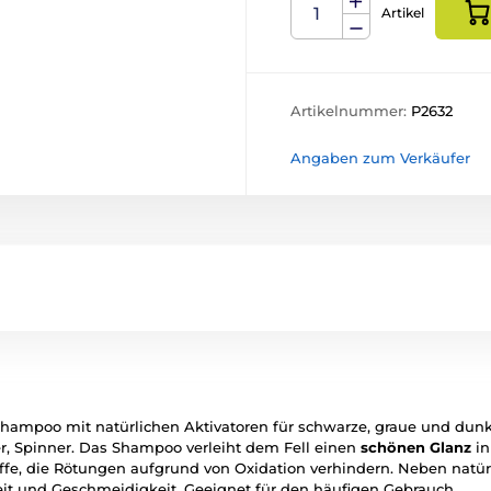
Artikel
Artikelnummer:
P2632
Angaben zum Verkäufer
mpoo mit natürlichen Aktivatoren für schwarze, graue und dunkle 
er, Spinner. Das Shampoo verleiht dem Fell einen
schönen Glanz
in
fe, die Rötungen aufgrund von Oxidation verhindern. Neben natür
eit und Geschmeidigkeit. Geeignet für den häufigen Gebrauch.