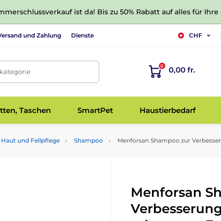
merschlussverkauf ist da! Bis zu 50% Rabatt auf alles für Ihre
Versand und Zahlung
Dienste
CHF
0
0,00 fr.
tkategorie
tten, Taschen
SmartPet
Haustierbedarf
Haut und Fellpflege
Shampoo
Menforsan Shampoo zur Verbesseru
Menforsan S
Verbesserung