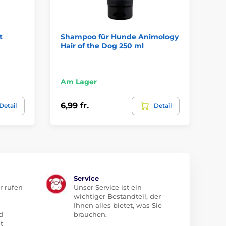
t
Shampoo für Hunde Animology
Sp
Hair of the Dog 250 ml
An
Am
Am Lager
9,9
6,99 fr.
Detail
Detail
5,9
Service
r rufen
Unser Service ist ein
wichtiger Bestandteil, der
Ihnen alles bietet, was Sie
d
brauchen.
t