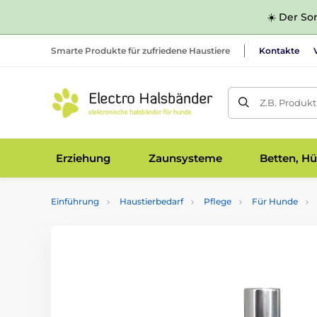
☀️ Der Som
Smarte Produkte für zufriedene Haustiere
Kontakte
Z.B. Produk
Erziehung
Zaunsysteme
Betten, Hü
Einführung
Haustierbedarf
Pflege
Für Hunde