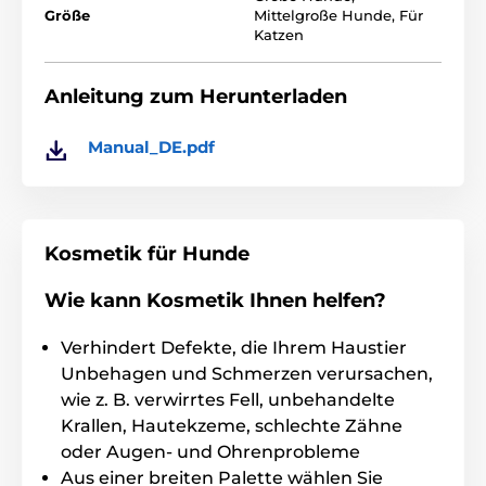
Klingen aus Keramik und Titanstahl
Größe
Mittelgroße Hunde
,
Für
Batteriestandsanzeige auf dem LCD-Bildschirm
Katzen
Batteriekühlsystem gegen Überhitzung
Anleitung zum Herunterladen
Einfacher Austausch des Schneidkopfes
2 Grate (3/6 mm und 9/12 mm)
Manual_DE.pdf
Lange Akkulaufzeit - 4 Stunden
Leiser Clipper
Kosmetik für Hunde
Vorteile
Wie kann Kosmetik Ihnen helfen?
Keramik- und Titanklingen
Batteriestatusanzeige
Verhindert Defekte, die Ihrem Haustier
Batteriekühlsystem
Unbehagen und Schmerzen verursachen,
wie z. B. verwirrtes Fell, unbehandelte
Lange Akkulaufzeit
Krallen, Hautekzeme, schlechte Zähne
Leiser Betrieb der Maschine
oder Augen- und Ohrenprobleme
Aus einer breiten Palette wählen Sie