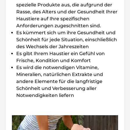
spezielle Produkte aus, die aufgrund der
Inhalt der Packung
Rasse, des Alters und der Gesundheit Ihrer
Schermaschine
Haustiere auf Ihre spezifischen
Anforderungen zugeschnitten sind.
Ladeadapter
Es kümmert sich um ihre Gesundheit und
Handbuch
Schönheit für jede Situation, einschließlich
Technische Spezifikationen können ohne vorherige
des Wechsels der Jahreszeiten
Ankündigung geändert werden. Die Bilder dienen nur
Es gibt Ihrem Haustier ein Gefühl von
zur Illustration.
Frische, Kondition und Komfort
Es wird die notwendigen Vitamine,
Mineralien, natürlichen Extrakte und
Das Produkt ist in Kategorien eingeteilt
andere Elemente für die langfristige
Haustierbedarf
Pflege
Für Hunde
Schönheit und Verbesserung aller
Notwendigkeiten liefern
Haut und Fellpflege
Schermaschinen für Hunde
Für Katzen
Fellpflege
Schermaschinen für Katzen
Katze