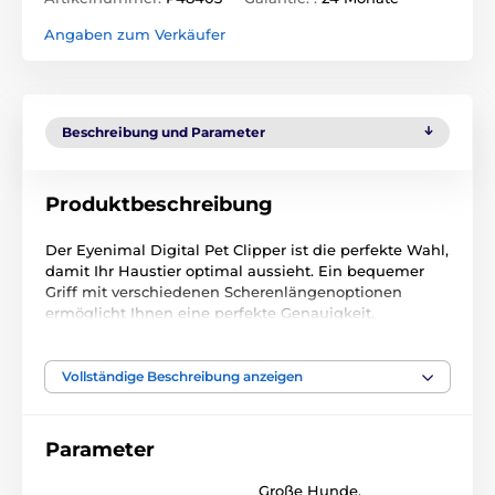
Angaben zum Verkäufer
Beschreibung und Parameter
Produktbeschreibung
Der Eyenimal Digital Pet Clipper ist die perfekte Wahl,
damit Ihr Haustier optimal aussieht. Ein bequemer
Griff mit verschiedenen Scherenlängenoptionen
ermöglicht Ihnen eine perfekte Genauigkeit.
Keramikklingen sorgen für ein professionelles Finish
und suchen Ihre vierbeinigen Freunde. Der Clipper ist
wiederaufladbar. Sobald der Akku fast leer ist, werden
Vollständige Beschreibung anzeigen
Sie von einer intelligenten LED benachrichtigt.
Darüber hinaus bietet der Eyenimal-Trimmer einen
unauffälligen leisen Betrieb und einen klaren LCD-
Parameter
Bildschirm für eine einfache Einrichtung.
Große Hunde
,