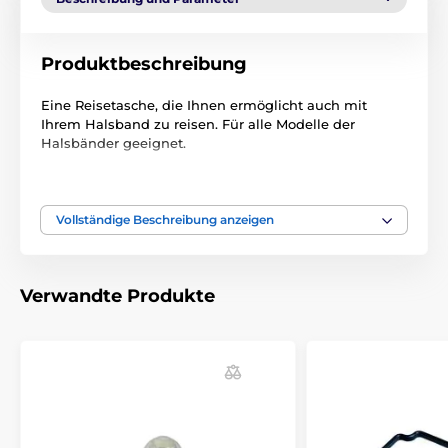
Produktbeschreibung
Eine Reisetasche, die Ihnen ermöglicht auch mit
Ihrem Halsband zu reisen. Für alle Modelle der
Halsbänder geeignet.
Technische Spezifikationen können ohne vorherige
Ankündigung geändert werden. Die Bilder dienen nur
zur Illustration.
Vollständige Beschreibung anzeigen
Das Produkt ist in Kategorien eingeteilt
Verwandte Produkte
Trainigshalsbänder Zubehör
Zubehör
Zubehör Anti-Bell-Halsbänder
Zubehör