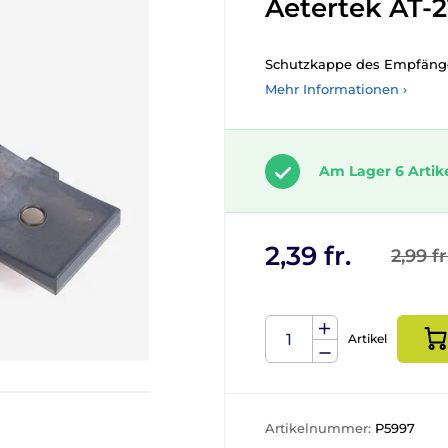
Aetertek AT-2
Schutzkappe des Empfänger
Mehr Informationen ›
Am Lager 6 Artik
2,39 fr.
2,99 fr
Artikel
Artikelnummer:
P5997