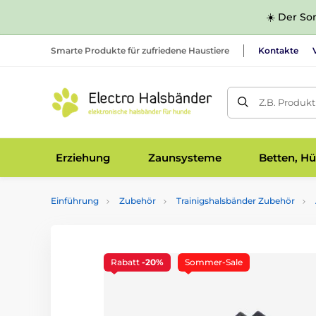
☀️ Der Som
Smarte Produkte für zufriedene Haustiere
Kontakte
Z.B. Produk
Erziehung
Zaunsysteme
Betten, Hü
Einführung
Zubehör
Trainigshalsbänder Zubehör
Rabatt
-20%
Sommer-Sale