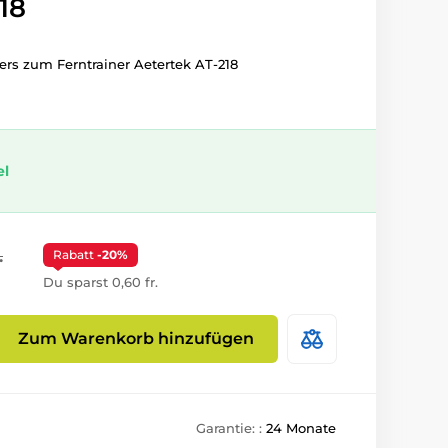
18
s zum Ferntrainer Aetertek AT-218
el
.
Rabatt
-20%
Du sparst 0,60 fr.
Zum Warenkorb hinzufügen
Garantie: :
24 Monate