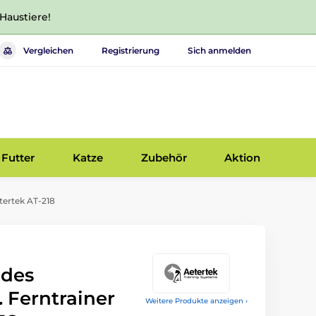
 Haustiere!
Vergleichen
Registrierung
Sich anmelden
Futter
Katze
Zubehör
Aktion
tertek AT-218
 des
 Ferntrainer
Weitere Produkte anzeigen ›