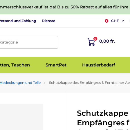
merschlussverkauf ist da! Bis zu 50% Rabatt auf alles für Ihre
Versand und Zahlung
Dienste
CHF
0
0,00 fr.
tkategorie
tten, Taschen
SmartPet
Haustierbedarf
Abdeckungen und Teile
Schutzkappe des Empfängres f. Ferntrainer Ae
Schutzkappe
Empfängres f.