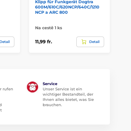
Klipp für Funkgerät Dogtra
Ba
600M/610C/620NCP/640C/1210
5
NCP a ARC 800
Na cestě 1 ks
Am
11,99 fr.
7,9
Detail
Detail
Service
r rufen
Unser Service ist ein
wichtiger Bestandteil, der
Ihnen alles bietet, was Sie
d
brauchen.
t