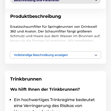
Beschreibung und Parameter
Produktbeschreibung
Ersatzschaumfilter für Springbrunnen von Drinkwell
360 und Avalon.
Der Schaumfilter fängt größeren
Schmutz und Haare aus dem Wasser im Brunnen auf,
bevor sie die Pumpe (n) erreichen.
Wir empfehlen,
den Filter alle 1-2 Monate zu wechseln.
In Paket 2St.
Technische Spezifikationen können ohne vorherige
Vollständige Beschreibung anzeigen
Ankündigung geändert werden. Die Bilder dienen nur
zur Illustration.
Trinkbrunnen
Wo hilft Ihnen der Trinkbrunnen?
Ein hochwertiges Trinkregime bedeutet
eine Verringerung des Risikos von