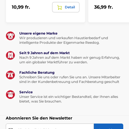
10,99 fr.
36,99 fr.
Detail
Abmessungen (B x H x T): Druckfedern: 300 x 300 x
130 mm Federn freigegeben: 300 x 300 x 240 mm
Gewicht: 2,38 kg (einschließlich Batterien)
Technische Spezifikationen können ohne vorherige
Unsere eigene Marke
Wir produzieren und verkaufen Haustierbedarf und
Ankündigung geändert werden. Die Bilder dienen nur
intelligente Produkte der Eigenmarke Reedog.
zur Illustration.
Seit 9 Jahren auf dem Markt
Nach 9 Jahren auf dem Markt haben wir genug Erfahrung,
um ein globaler Marktführer zu werden.
Das Produkt ist in Kategorien eingeteilt
Fachliche Beratung
Vogelwerfer
Haustierbedarf
Schreiben Sie uns oder rufen Sie uns an. Unsere Mitarbeiter
sind in der Kundenbetreuung und Fachberatung geschult
Service
Unser Service ist ein wichtiger Bestandteil, der Ihnen alles
bietet, was Sie brauchen.
Abonnieren Sie den Newsletter