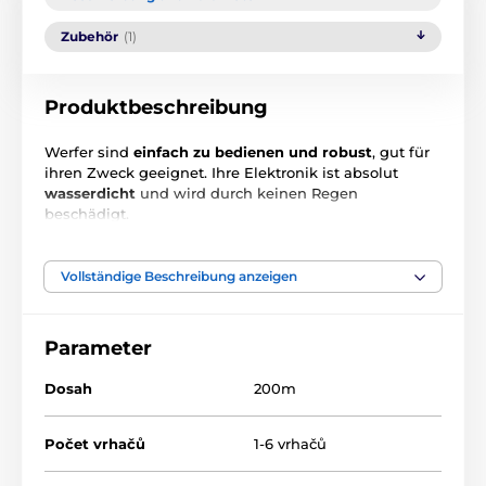
Zubehör
(1)
Produktbeschreibung
Werfer sind
einfach zu bedienen und robust
, gut für
ihren Zweck geeignet. Ihre Elektronik ist absolut
wasserdicht
und wird durch keinen Regen
beschädigt.
Der Vogel kann nicht nur von oben, beim Spannen der
Federn, sondern auch in neuer, verbesserter Weise
Vollständige Beschreibung anzeigen
durch spezielle Seitentüren bis zum Ziehen und
Sichern der Federn eingesetzt werden. Dadurch
stehen Ihre beide Hände, für ein bequemeres
Parameter
Einsetzen des Vogels, zur Verfügung. Das Gerät ist
für
Vögel in der Größe einer Taube oder Wachtel
Dosah
200m
ausgelegt.
Der Auslöser beginnt unmittelbar nach dem Drücken
Počet vrhačů
1-6 vrhačů
der entsprechenden Taste auf der Fernbedienung.