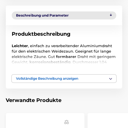
Beschreibung und Parameter
Produktbeschreibung
Leichter
, einfach zu verarbeitender Aluminiumdraht
für den elektrischen Weidezaun. Geeignet für lange
elektrische Zäune. Gut
formbarer
Draht mit geringem
Gewicht,
korrosionsbeständig
. Durchmesser 1,04
mm, Länge 100 Meter.
Technische Spezifikationen können sich ohne
Vollständige Beschreibung anzeigen
ausdrückliche Vorankündigung ändern. Bilder dienen
nur zur Illustration.
Verwandte Produkte
Das Produkt ist in Kategorien eingeteilt
Zubehör elektrische zäune