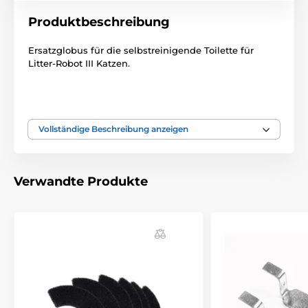
Produktbeschreibung
Ersatzglobus für die selbstreinigende Toilette für
Litter-Robot III Katzen.
Inhalt der Packung
Vollständige Beschreibung anzeigen
1x Open Air Globe
Technische Spezifikationen können ohne vorherige
Ankündigung geändert werden. Die Bilder dienen nur
Verwandte Produkte
zur Illustration.
Das Produkt ist in Kategorien eingeteilt
Zubehör Toiletten
Litter Robot