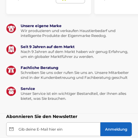
Lavendel, Eibischwurzel, Hagebutten.
Analytische Bestandteile:
Unsere eigene Marke
Wir produzieren und verkaufen Haustierbedarf und
Protein 33 %, Fettgehalt 20 %, Rohfaser 5 %, Rohasche
intelligente Produkte der Eigenmarke Reedog.
7 %, Calcium 1,5 %, Phosphor 1,1 %, Omega 6 2,7 %,
Omega 3 1 %, DHA 0,3 %, EPA 0,3 %, Glucosamin 1400
Seit 9 Jahren auf dem Markt
mg/kg, Chondroitin 900 mg/kg.
Nach 9 Jahren auf dem Markt haben wir genug Erfahrung,
um ein globaler Marktführer zu werden.
Zusatzstoffe je kg:
Fachliche Beratung
Schreiben Sie uns oder rufen Sie uns an. Unsere Mitarbeiter
sind in der Kundenbetreuung und Fachberatung geschult
Technologische Zusatzstoffe: Tocopherol-Extrakt aus
pflanzlichen Ölen: 121 mg, Zitronensäure: 40 mg.
Service
Sensorische Zusatzstoffe: Rosmarinextrakt: 80 mg.
Unser Service ist ein wichtiger Bestandteil, der Ihnen alles
Ernährungsphysiologische Zusatzstoffe: 3a890
bietet, was Sie brauchen.
Cholinchlorid (Cholin): 700 mg, 3b606 (Zink: 112,5 mg),
3b406 (Kupfer: 11 mg), 3a821 Vitamin B1: 25mg, 3a841
Abonnieren Sie den Newsletter
Vitamin B5: 8mg, 3a831 Vitamin B6: 7,5mg, 3a672a
Vitamin A: 3750 IU, 3a671 Vitamin D3: 500 IU, 3a700
Vitamin E: 50 IU. Zootechnische Zusatzstoffe: 4b1707
Gib deine E-Mail hier ein
Anmeldung
Enterococcus faecium NCIMB 10415 2,2x106 CFU.