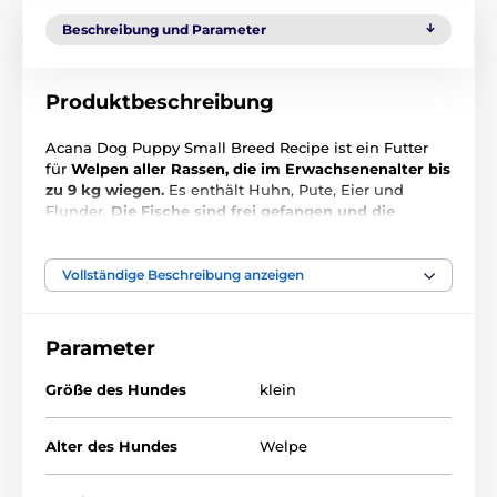
Beschreibung und Parameter
Produktbeschreibung
Acana Dog Puppy Small Breed Recipe ist ein Futter
für
Welpen aller Rassen, die im Erwachsenenalter bis
zu 9 kg wiegen.
Es enthält Huhn, Pute, Eier und
Flunder.
Die Fische sind frei gefangen und die
Hühner stammen aus Freilandhaltung.
Das Futter
hat eine sehr abwechslungsreiche und reichhaltige
Zusammensetzung, die die gesunde Entwicklung
Vollständige Beschreibung anzeigen
Ihres Welpen unterstützt.
Parameter
Hauptvorteile:
Größe des Hundes
klein
Hoher Anteil an tierischen Zutaten, geeignet für
Alter des Hundes
Welpe
kleine Rassen.
Kleine Kroketten + höherer Energiegehalt.