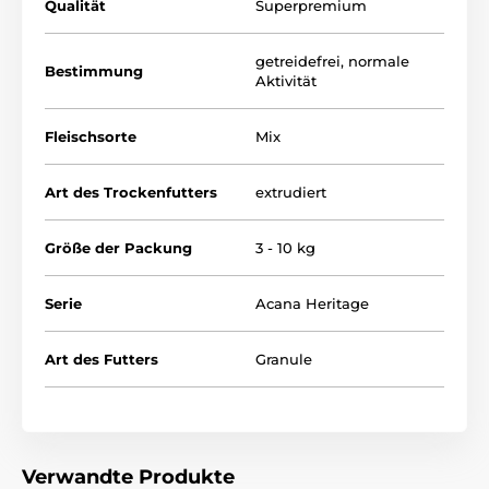
Qualität
Superpremium
Ohne Getreide („grain-free“) + ohne Soja, Mais,
Weizen.
getreidefrei
,
normale
Bestimmung
Unterstützung von Wachstum sowie gesunder Haut
Aktivität
und glänzendem Fell dank Omega-3/6 und
Probiotika.
Fleischsorte
Mix
Art des Trockenfutters
extrudiert
Größe der Packung
3 - 10 kg
Serie
Acana Heritage
Art des Futters
Granule
Verwandte Produkte