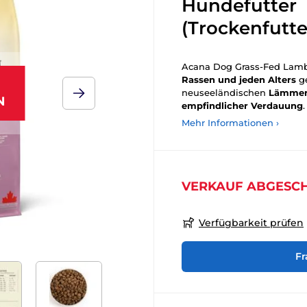
Hundefutter
(Trockenfutte
Acana Dog Grass-Fed Lamb S
Rassen und jeden Alters
ge
neuseeländischen
Lämme
N
empfindlicher Verdauung
.
Mehr Informationen ›
VERKAUF ABGESC
Verfügbarkeit prüfen
Fr