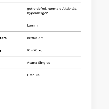
getreidefrei
,
normale Aktivität
,
hypoallergen
Lamm
ters
extrudiert
g
10 - 20 kg
Acana Singles
Granule