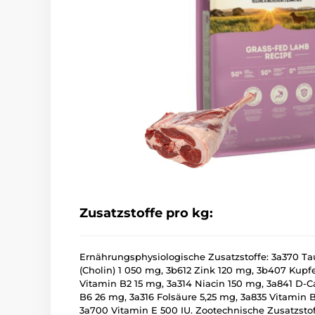
Zusatzstoffe pro kg:
Ernährungsphysiologische Zusatzstoffe: 3a370 Tau
(Cholin) 1 050 mg, 3b612 Zink 120 mg, 3b407 Kupfe
Vitamin B2 15 mg, 3a314 Niacin 150 mg, 3a841 D-
B6 26 mg, 3a316 Folsäure 5,25 mg, 3a835 Vitamin B
3a700 Vitamin E 500 IU. Zootechnische Zusatzst