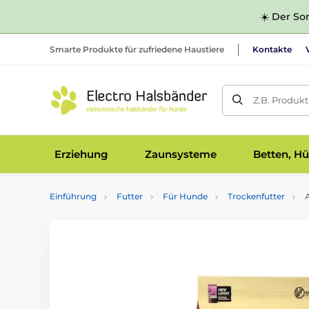
☀️ Der Som
Smarte Produkte für zufriedene Haustiere
Kontakte
Z.B. Produk
Erziehung
Zaunsysteme
Betten, Hü
Einführung
Futter
Für Hunde
Trockenfutter
A