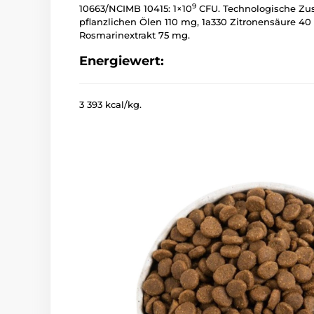
9
10663/NCIMB 10415: 1×10
CFU. Technologische Zusa
pflanzlichen Ölen 110 mg, 1a330 Zitronensäure 40
Rosmarinextrakt 75 mg.
Energiewert:
3 393 kcal/kg.