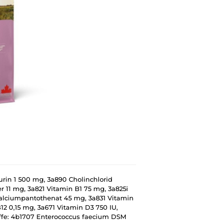
rin 1 500 mg, 3a890 Cholinchlorid
r 11 mg, 3a821 Vitamin B1 75 mg, 3a825i
Calciumpantothenat 45 mg, 3a831 Vitamin
12 0,15 mg, 3a671 Vitamin D3 750 IU,
offe: 4b1707 Enterococcus faecium DSM