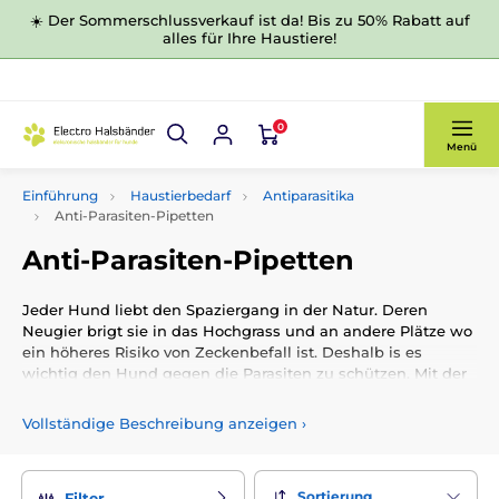
☀️ Der Sommerschlussverkauf ist da! Bis zu 50% Rabatt auf
alles für Ihre Haustiere!
0
Menü
Einführung
Haustierbedarf
Antiparasitika
Anti-Parasiten-Pipetten
Anti-Parasiten-Pipetten
Jeder Hund liebt den Spaziergang in der Natur. Deren
Neugier brigt sie in das Hochgrass und an andere Plätze wo
ein höheres Risiko von Zeckenbefall ist. Deshalb is es
wichtig den Hund gegen die Parasiten zu schützen. Mit der
aplikation mit unseren Anti - Parasiten Pipetten vermeiden
Sie dieses Risiko. In unseren Sortiment haben für Sie jede
Vollständige Beschreibung anzeigen
›
Menge Produkte für Sie da. Ab jetzt müssen Sie sich im
Freiern den Insekten nichtmehr fürchten.
Die Pipetten sind für Welpen und trächtige Hündine
Sortierung
Filter