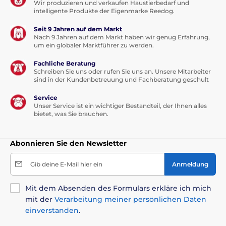
Wir produzieren und verkaufen Haustierbedarf und
intelligente Produkte der Eigenmarke Reedog.
Katze bis 5 kg - 1 x 1,5 ml Pipette
Katze über 5 kg - 2 x 1,5 ml Pipette
Seit 9 Jahren auf dem Markt
Nach 9 Jahren auf dem Markt haben wir genug Erfahrung,
um ein globaler Marktführer zu werden.
Inhalt:
Fachliche Beratung
Schreiben Sie uns oder rufen Sie uns an. Unsere Mitarbeiter
2 x 1,5 ml
sind in der Kundenbetreuung und Fachberatung geschult
1 Dosis = 1 Pipette
Service
Unser Service ist ein wichtiger Bestandteil, der Ihnen alles
Technische Spezifikationen können ohne vorherige
bietet, was Sie brauchen.
Ankündigung geändert werden. Die Bilder dienen nur
zur Illustration.
Abonnieren Sie den Newsletter
Das Produkt ist in Kategorien eingeteilt
Gib deine E-Mail hier ein
Anmeldung
Haustierbedarf
Antiparasitika
Mit dem Absenden des Formulars erkläre ich mich
Anti-Parasiten-Pipetten
Antiparasitika
mit der
Verarbeitung meiner persönlichen Daten
einverstanden
.