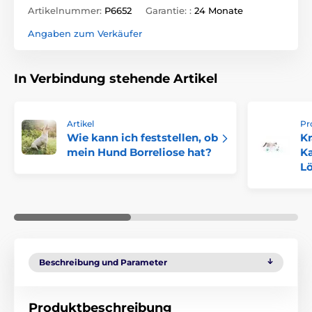
Artikelnummer:
P6652
Garantie: :
24 Monate
Angaben zum Verkäufer
In Verbindung stehende Artikel
Artikel
Pr
Wie kann ich feststellen, ob
Kr
mein Hund Borreliose hat?
Ka
Lö
Beschreibung und Parameter
Produktbeschreibung