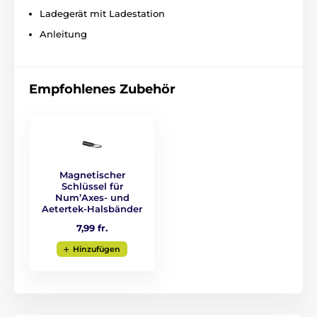
Das Antibell Halsband Canicalm Small ist
Ladegerät mit Ladestation
wasserdicht und somit für Innen- und
Anleitung
Aussentraining (schwacher Regen,
Schnee).
Empfohlenes Zubehör
Hunderasse
Das Canicalm Small Halsband ist eine
ideale Wahl für
Chihuahua
,
Yorkshire
Terrier, Prager Rattler, Bologneser
und
sämtliche kleine Hunderassen bis 6 kg.
Magnetischer
Schlüssel für
Num’Axes- und
Aetertek-Halsbänder
Länge des Halsbandes
7,99 fr.
Canicalm Small hat ein festes und
Hinzufügen
hochwertiges Plastikhalsband. Es stellt
für den Hund kein Problem es zu tragen
und hält sehr gut am Hals. Einstellbare Länge von 17
bis 55cm.