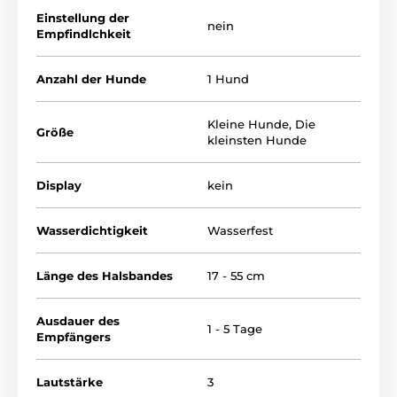
sein eigenes Bellen eine Korrektion verursacht. Das
Einstellung der
Ziel ist es ein ständiges Bellen unseren Kleinen zu
nein
Empfindlchkeit
verhindern. Das Software arbeitet mit 3 Modi, das Sie
nach dem Temperament Ihres Hundes einstellen
können. Canicalm Small ist wasserdicht und
Anzahl der Hunde
1 Hund
aufladbar, somit müssen Sie um einen
Batteriewechsel kümmern.
Kleine Hunde
,
Die
Größe
kleinsten Hunde
Display
kein
Wasserdichtigkeit
Wasserfest
Länge des Halsbandes
17 - 55 cm
Ausdauer des
1 - 5 Tage
Empfängers
Lautstärke
3