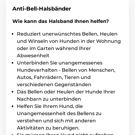
Anti-Bell-Halsbänder
Gewicht und Massen
Wie kann das Halsband Ihnen helfen?
Canicalm Small hat den kleinesten und
leichsten Empfänger weltweit. Breite 2cm,
Reduziert unerwünschtes Bellen, Heulen
Höhe 2cm, Tiefe 2,6cm, Gewicht nur 17 gr.
und Winseln von Hunden in der Wohnung
oder im Garten während Ihrer
Abwesenheit
Technische Spezifikationen können ohne vorherige
Unterbinden Sie unangemessenes
Ankündigung geändert werden. Die Bilder dienen nur
Hundeverhalten - Bellen von Menschen,
zur Illustration.
Autos, Fahrrädern, Tieren und
verschiedenen Gegenständen
Das Produkt ist in Kategorien eingeteilt
Das Bellen oder Heulen der Hunde Ihrer
Nachbarn zu unterbinden
Halsbänder gegen Bellen
Helfen Sie Ihrem Hund, die
Unangemessenheit des Bellens zu
Für die kleinsten
Für kleine Hunde
verstehen und sich mit anderen
Impuls
Ton
Wasserfest
Aktivitäten zu beruhigen.