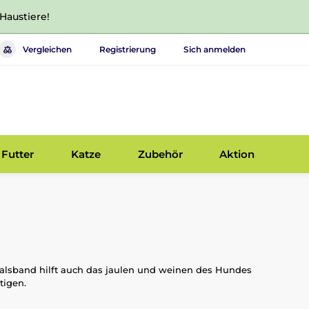
 Haustiere!
Vergleichen
Registrierung
Sich anmelden
Futter
Katze
Zubehör
Aktion
 Halsband hilft auch das jaulen und weinen des Hundes
htigen.