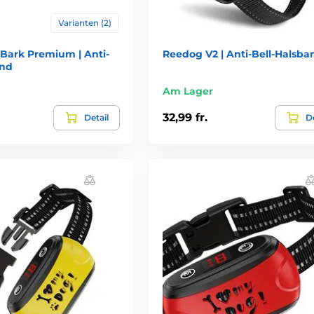
Varianten (2)
Bark Premium | Anti-
Reedog V2 | Anti-Bell-Halsba
and
Am Lager
32,99 fr.
Detail
De