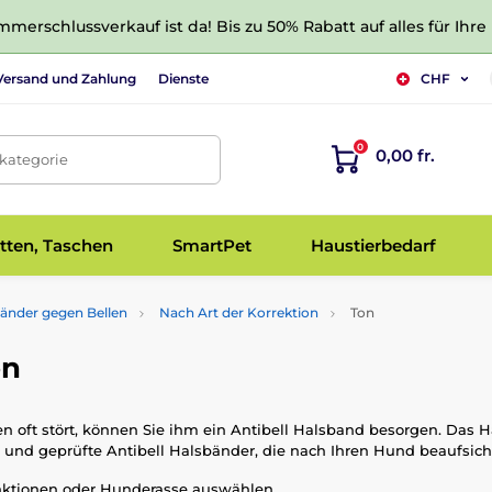
merschlussverkauf ist da! Bis zu 50% Rabatt auf alles für Ihre
Versand und Zahlung
Dienste
CHF
0
0,00 fr.
tkategorie
tten, Taschen
SmartPet
Haustierbedarf
änder gegen Bellen
Nach Art der Korrektion
Ton
on
en oft stört, können Sie ihm ein Antibell Halsband besorgen. Das
e und geprüfte Antibell Halsbänder, die nach Ihren Hund beaufsic
nktionen oder Hunderasse auswählen.