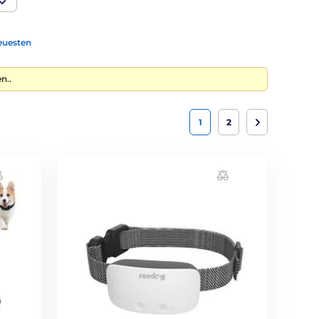
euesten
n..
1
2