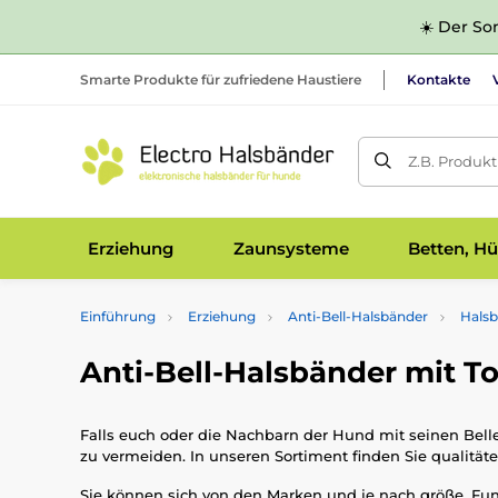
☀️ Der Som
Smarte Produkte für zufriedene Haustiere
Kontakte
Z.B. Produk
Erziehung
Zaunsysteme
Betten, Hü
Einführung
Erziehung
Anti-Bell-Halsbänder
Halsb
Anti-Bell-Halsbänder mit T
Falls euch oder die Nachbarn der Hund mit seinen Bell
zu vermeiden. In unseren Sortiment finden Sie qualität
Sie können sich von den Marken und je nach größe, Fu