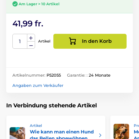
Am Lager > 10 Artikel
41,99 fr.
In den Korb
Artikel
Artikelnummer:
P52055
Garantie: :
24 Monate
Angaben zum Verkäufer
In Verbindung stehende Artikel
Artikel
Pr
Wie kann man einen Hund
M
das Bellen abgewöhnen,
An