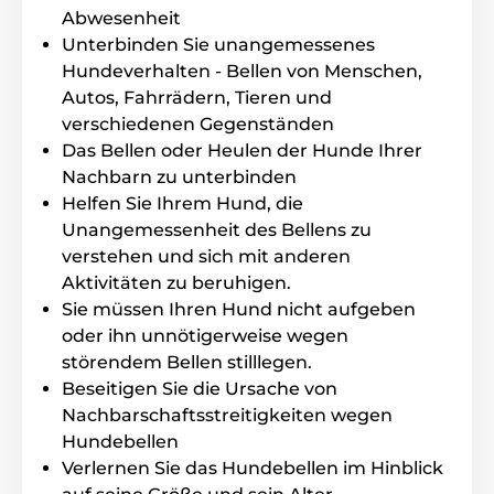
mAh hält bei voller Ladung bis zu 14 Tage. Vor allem
Abwesenheit
kommt es darauf an, wie oft der Kragen
Unterbinden Sie unangemessenes
heruntergelassen wird.
Hundeverhalten - Bellen von Menschen,
Autos, Fahrrädern, Tieren und
verschiedenen Gegenständen
Das Bellen oder Heulen der Hunde Ihrer
Wasserdichtigkeit
Nachbarn zu unterbinden
Reedog No Bark Vibro Premium wird mit
Helfen Sie Ihrem Hund, die
einem wasserdichten Empfänger
Unangemessenheit des Bellens zu
geliefert, der mit
IPX6
gekennzeichnet ist.
Damit ist er sowohl für den Haus- als auch für den
verstehen und sich mit anderen
Außenbereich geeignet. Sie können es bei Regen und
Aktivitäten zu beruhigen.
Schnee verwenden.
Sie müssen Ihren Hund nicht aufgeben
oder ihn unnötigerweise wegen
störendem Bellen stilllegen.
Beseitigen Sie die Ursache von
Hunderasse
Nachbarschaftsstreitigkeiten wegen
Hundebellen
Das Universalhalsband ist für alle
Verlernen Sie das Hundebellen im Hinblick
Hunderassen und -größen geeignet. Es
gewährleistet problemlos Komfort für