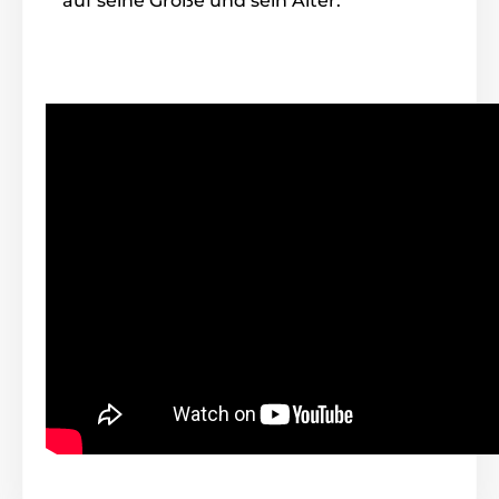
auf seine Größe und sein Alter.
kleine, mittlere und größere Rassen, denn es bietet
eine Korrekturvariante für die meisten
Hundetemperamente von 5 bis 50 kg.
Halsbandlänge
Das Paket enthält auch ein schwarzes
und weißes Halsband aus solidem Nylon,
das verstellbar und bequem ist. Der Hund
wird sich beim Tragen nicht unwohl fühlen. Sie
können das Halsband je nach Bedarf für einen
Halsumfang von 25 bis 62 cm einfach anpassen.
Gewicht und Abmessungen
Das Antibellhalsband hat kleine
Abmessungen: 4 cm x 7 cm x 3,7 cm