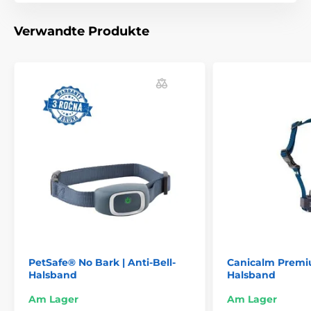
(Breite, Höhe, Tiefe) und eine
ergonomische Form. Dadurch ist es für Hunde sehr
Verwandte Produkte
angenehm zu tragen und es fällt ihnen leichter, sich
daran zu gewöhnen. Das Halsband wiegt nur 93 g.
Bitte beachten Sie: Das Bild dient nur zur
Illustration.
Technische Spezifikationen können ohne vorherige
Ankündigung geändert werden. Die Bilder dienen nur
zur Illustration.
Das Produkt ist in Kategorien eingeteilt
PetSafe® No Bark | Anti-Bell-
Canicalm Premiu
Halsbänder gegen Bellen
Halsband
Halsband
Für mittelgroße Hunde
Für große Hunde
Am Lager
Am Lager