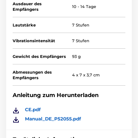
Ausdauer des
10 - 14 Tage
Empfängers
Lautstärke
7 Stufen
Vibrationsintensität
7 Stufen
Gewicht des Empfängers
93 g
Abmessungen des
4 x 7 x 3,7 cm
Empfängers
Anleitung zum Herunterladen
CE.pdf
Bellerkennung
Manual_DE_P52055.pdf
Das Anti-Bellhalsband von Reedog hat
eine einstellbare Bellempfindlichkeit in