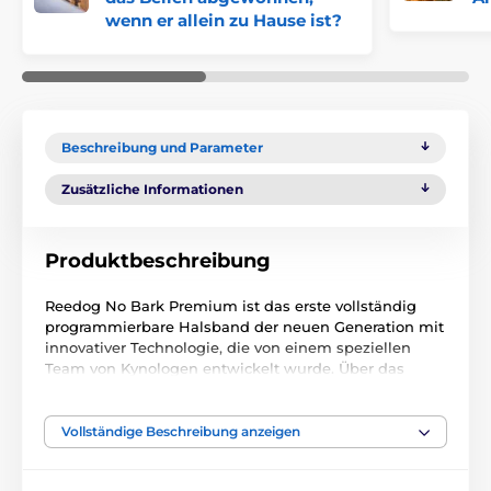
wenn er allein zu Hause ist?
Beschreibung und Parameter
Zusätzliche Informationen
Produktbeschreibung
Reedog No Bark Premium ist das erste vollständig
programmierbare Halsband der neuen Generation mit
innovativer Technologie, die von einem speziellen
Team von Kynologen entwickelt wurde. Über das
eingebaute Mikrofon erkennt er das Bellen oder
Heulen des Hundes. Er ist ausgestattet mit
Sound-
und Vibrationsfunktionen
und der Möglichkeit, die
Vollständige Beschreibung anzeigen
Bellempfindlichkeit in sieben Stufen einzustellen,
wobei Sie selbst bestimmen können, welche