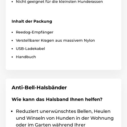
Nicht geeignet für die kleinsten Hunderassen
Einstellung
Die Vibrationsintensität ist in sieben
Inhalt der Packung
einstellbaren Stufen verfügbar. Reedog
No Bark Premium verfügt außerdem über
Reedog-Empfänger
eine Erkennung der Bellempfindlichkeit und eignet
Verstellbarer Kragen aus massivem Nylon
sich daher zur Heulenkorrektur. Aus den sieben
Vibrationsstufen können Sie ganz einfach die
USB-Ladekabel
optimale für Ihren Hund auswählen. Sie können die
Handbuch
Einstellungsempfindlichkeit, Korrekturintensität und
den Batteriestatus auf dem hintergrundbeleuchteten
Touchscreen in der Taskleiste des Halsbands mit
großen Symbolen überprüfen.
Anti-Bell-Halsbänder
Wie kann das Halsband Ihnen helfen?
Batterien und Aufladen
Reduziert unerwünschtes Bellen, Heulen
Reedog No Bark Vibro Premium zeichnet
und Winseln von Hunden in der Wohnung
sich durch eine lange Akkulaufzeit aus.
oder im Garten während Ihrer
Der Akku mit einer Kapazität von 300