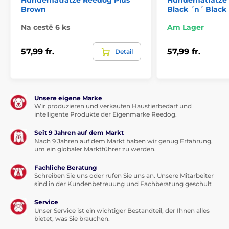
Brown
Black ´n´ Black
Na cestě 6 ks
Am Lager
57,99 fr.
57,99 fr.
Detail
Vorteile
Unsere eigene Marke
hochwertiges und festes Material
Wir produzieren und verkaufen Haustierbedarf und
intelligente Produkte der Eigenmarke Reedog.
für jeden Hund geeignet
hohe und bequeme Matratze
Seit 9 Jahren auf dem Markt
Nach 9 Jahren auf dem Markt haben wir genug Erfahrung,
einzigartiges Design
um ein globaler Marktführer zu werden.
waschbar
Fachliche Beratung
Schreiben Sie uns oder rufen Sie uns an. Unsere Mitarbeiter
Nachteile
sind in der Kundenbetreuung und Fachberatung geschult
keine
Service
Unser Service ist ein wichtiger Bestandteil, der Ihnen alles
Inhalt der Packung
bietet, was Sie brauchen.