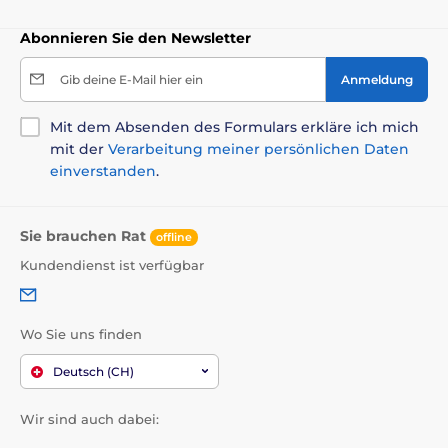
Hundematratze Reedog
Abonnieren Sie den Newsletter
Technische Spezifikationen können ohne vorherige
Ankündigung geändert werden. Die Bilder dienen nur
Gib deine E-Mail hier ein
Anmeldung
zur Illustration.
Mit dem Absenden des Formulars erkläre ich mich
mit der
Verarbeitung meiner persönlichen Daten
Das Produkt ist in Kategorien eingeteilt
einverstanden
.
Betten, Hütten, Taschen
Matratzen
Sie brauchen Rat
Ortopedische
Für kleine Hunde
offline
Kundendienst ist verfügbar
Für mittelgroße Hunde
Für große Hunde
Wo Sie uns finden
Deutsch (CH)
Wir sind auch dabei: