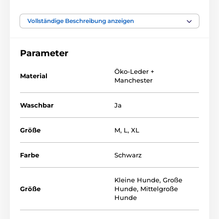
Ihren Hund ein angenehmes und gemütliches
Nestchen darstellen.
Vollständige Beschreibung anzeigen
Parameter
Öko-Leder +
Material
Manchester
Waschbar
Ja
Größe
M
,
L
,
XL
Farbe
Schwarz
Kleine Hunde
,
Große
Die Matratze wird aus einem hochwertigen Material
Größe
Hunde
,
Mittelgroße
hergestellt, der die Form hält. Das Material widersteht
Hunde
auch den Kratzen Ihres Hundes. Vorteilhaft ist ein
abnehmbare Bezug, der leicht zu pflegen ist und in