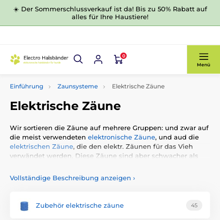
☀️ Der Sommerschlussverkauf ist da! Bis zu 50% Rabatt auf
alles für Ihre Haustiere!
0
Menü
Einführung
Zaunsysteme
Elektrische Zäune
Elektrische Zäune
Wir sortieren die Zäune auf mehrere Gruppen: und zwar auf
die meist verwendeten
elektronische Zäune
, und aud die
elektrischen Zäune
, die den elektr. Zäunen für das Vieh
verwändet werden. Diese Zäune sind aber schwacher als
die für das Vieh und sind für dem Hund ganz gefahlos.
Diese Zäune sind für sehr wenig Fälle geeignet geignet weil
Vollständige Beschreibung anzeigen
›
man bei diesen Zäunen ein Seil herum den Gründstück
spannen muss. Die letze Kategorie sind die Kabellosen
Zäune, die kein draht brauchen. Die senden den Signal in
Zubehör elektrische zäune
45
einer bestimmter Umgebung von der sich der Hund oder