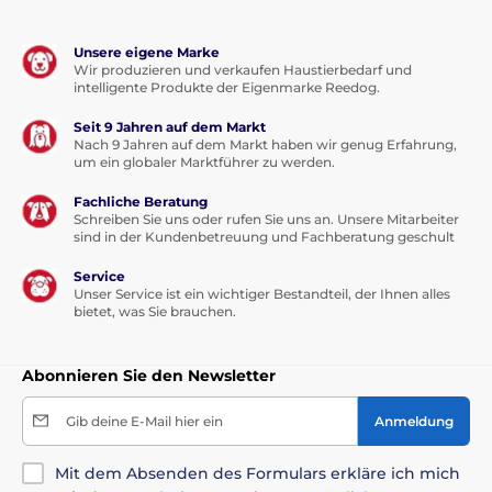
Ihnen Hilfe mit der Auswahl und wir bieten Ihnen auch eine
monatliche Ausprobe. Wenn Sie oder ihr HUnd unzufrieden
Unsere eigene Marke
wird können Sie das Produkt umtauschen.
Wir produzieren und verkaufen Haustierbedarf und
intelligente Produkte der Eigenmarke Reedog.
Seit 9 Jahren auf dem Markt
Nach 9 Jahren auf dem Markt haben wir genug Erfahrung,
um ein globaler Marktführer zu werden.
Was sind elektr. Zäune?
El. Zäune für Hunde (manchmal als elektrische Zäune
Fachliche Beratung
unkorrekt bezeichnet) sind moderne und sichere Hilfsmittel
Schreiben Sie uns oder rufen Sie uns an. Unsere Mitarbeiter
zum Training. Durch richtige Einsetzung können Sie Ihrem
sind in der Kundenbetreuung und Fachberatung geschult
Hund auf gar kein Fall schäden. Elektronische unsichtbare
Zäune sind weltweit beliebt. Es handelt sich um eine
Service
Unser Service ist ein wichtiger Bestandteil, der Ihnen alles
effektive und ästhetische Form Ihren Hund im begrenzten
bietet, was Sie brauchen.
Raum zu halten. Warum sollte man den Hund in einer
Hundehütte absprerren, wenn er freien Auslauf haben kann
un dnie vom Gelände wegläuft.
Abonnieren Sie den Newsletter
Wie funkzioniert eine elektronische Umzäunung?
Gib deine E-Mail hier ein
Anmeldung
Es ist Simpel. Der Hund trägt ein Halsband mit einen
Empfänger der mit den Sender verbindet ist. Ein wichtiger
Mit dem Absenden des Formulars erkläre ich mich
Komponent is ein isolierter Draht der herum den Grunstück