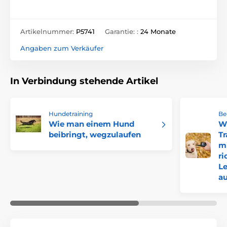
Artikelnummer:
P5741
Garantie: :
24 Monate
Angaben zum Verkäufer
In Verbindung stehende Artikel
Hundetraining
Be
Wie man einem Hund
W
beibringt, wegzulaufen
Tr
mi
ri
Le
au