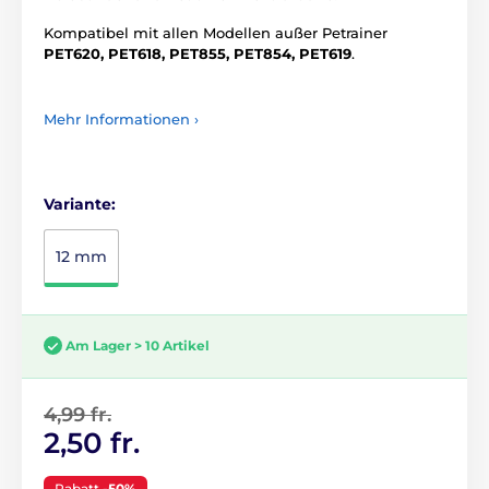
Kompatibel mit allen Modellen außer Petrainer
PET620, PET618, PET855, PET854, PET619
.
Mehr Informationen ›
Variante:
12 mm
Am Lager > 10 Artikel
4,99 fr.
2,50 fr.
Rabatt
-50%