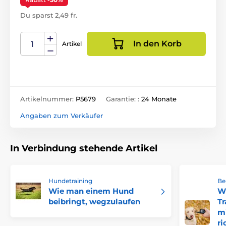
Du sparst 2,49 fr.
In den Korb
Artikel
Artikelnummer:
P5679
Garantie: :
24 Monate
Angaben zum Verkäufer
In Verbindung stehende Artikel
Hundetraining
Be
Wie man einem Hund
W
beibringt, wegzulaufen
Tr
mi
ri