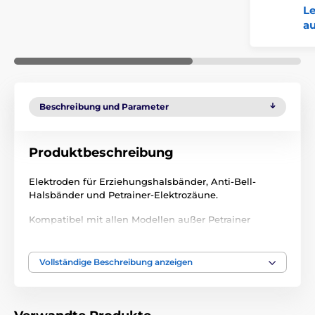
Le
au
Beschreibung und Parameter
Produktbeschreibung
Elektroden für Erziehungshalsbänder, Anti-Bell-
Halsbänder und Petrainer-Elektrozäune.
Kompatibel mit allen Modellen außer Petrainer
PET620, PET618, PET855, PET854, PET619
.
Technische Spezifikationen können ohne vorherige
Vollständige Beschreibung anzeigen
Ankündigung geändert werden. Die Bilder dienen nur
zur Illustration.