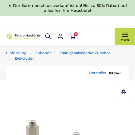
☀️ Der Sommerschlussverkauf ist da! Bis zu 50% Rabatt auf
alles für Ihre Haustiere!
0
Menü
Einführung
Zubehör
Trainigshalsbänder Zubehör
Elektroden
Hersteller