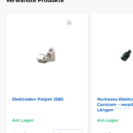
Verwandte Produkte
Das Produkt ist in Kategorien eingeteilt
Trainigshalsbänder Zubehör
Elektroden
Zubehör Anti-Bell-Halsbänder
Elektroden
Zubehör für Zäune
Elektroden
% Zubehör
Elektroden Patpet 258S
Numaxes Elektr
Canicom – vers
Längen ``` ```
Am Lager
Am Lager