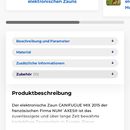
elektronischen Zauns
el
H
Beschreibung und Parameter
Material
Zusätzliche Informationen
Zubehör
(10)
Produktbeschreibung
Der elektronische Zaun CANIFUGUE MIX 2015 der
französischen Firma NUM´AXES® ist das
zuverlässigste und über lange Zeit bewährte
kontaktlose Zaunsystem in Europa. Dieser
unsichtbare Zaun wird aufgrund seiner Qualität seit