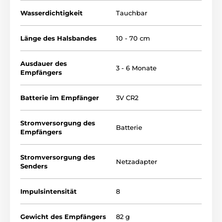
Wasserdichtigkeit
Tauchbar
Länge des Halsbandes
10 - 70 cm
Ausdauer des
3 - 6 Monate
Empfängers
Batterie im Empfänger
3V CR2
Stromversorgung des
Batterie
Empfängers
Stromversorgung des
Netzadapter
Senders
Zoneneinstellung
CANIFUGUE MIX bietet die Möglichkeit,
Impulsintensität
8
Korrektur- und Warnzone getrennt
einzustellen. Dies ist eine einzigartige
Gewicht des Empfängers
82 g
Option, die andere Zäune nicht bieten. Sie können