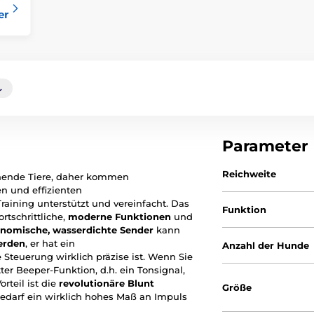
er
Parameter
Reichweite
ernende Tiere, daher kommen
en und effizienten
Training unterstützt und vereinfacht. Das
Funktion
tschrittliche,
moderne Funktionen
und
nomische, wasserdichte Sender
kann
erden
, er hat ein
Anzahl der Hunde
 Steuerung wirklich präzise ist. Wenn Sie
tter Beeper-Funktion, d.h. ein Tonsignal,
orteil ist die
revolutionäre Blunt
Größe
 Bedarf ein wirklich hohes Maß an Impuls