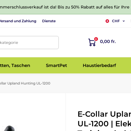
merschlussverkauf ist da! Bis zu 50% Rabatt auf alles für Ihre
Versand und Zahlung
Dienste
CHF
0
0,00 fr.
tkategorie
tten, Taschen
SmartPet
Haustierbedarf
llar Upland Hunting UL-1200
E-Collar Upl
UL-1200 | Ele