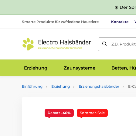
☀️ Der Som
Smarte Produkte für zufriedene Haustiere
Kontakte
Z.B. Produk
Erziehung
Zaunsysteme
Betten, Hü
Einführung
Erziehung
Erziehungshalsbänder
E-Co
Rabatt
-40%
Sommer-Sale