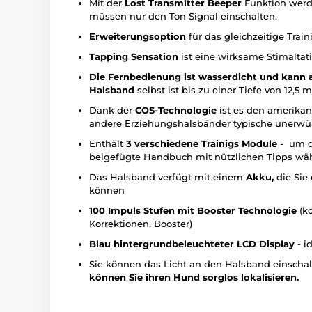
Mit der
Lost Transmitter Beeper
Funktion werd
müssen nur den Ton Signal einschalten.
Erweiterungsoption
für das gleichzeitige Trai
Tapping Sensation
ist eine wirksame Stimaltati
Die Fernbedienung ist wasserdicht und kann
Halsband
selbst ist bis zu einer Tiefe von 12,5 
Dank der
COS-Technologie
ist es den amerikan
andere Erziehungshalsbänder typische unerwün
Enthält
3 verschiedene Trainigs Module
- um d
beigefügte Handbuch mit nützlichen Tipps wäh
Das Halsband verfügt mit einem
Akku,
die Sie
können
100 Impuls Stufen mit Booster Technologie
(k
Korrektionen, Booster)
Blau hintergrundbeleuchteter LCD Display
- i
Sie können das Licht an den Halsband einschalt
können Sie ihren Hund sorglos lokalisieren.