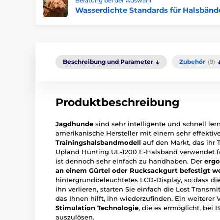
Beratung bei der Auswahl
Wasserdichte Standards für Halsbänd
Beschreibung und Parameter
Zubehör
(9)
Produktbeschreibung
Jagdhunde
sind sehr intelligente und schnell l
amerikanische Hersteller mit einem sehr effektiv
Trainingshalsbandmodell
auf den Markt, das ihr 
Upland Hunting UL-1200 E-Halsband verwendet for
ist dennoch sehr einfach zu handhaben. Der
ergo
an einem Gürtel oder Rucksackgurt befestigt w
hintergrundbeleuchtetes LCD-Display, so dass die
ihn verlieren, starten Sie einfach die Lost Transmi
das Ihnen hilft, ihn wiederzufinden. Ein weiterer V
Stimulation Technologie
, die es ermöglicht, bei
auszulösen.