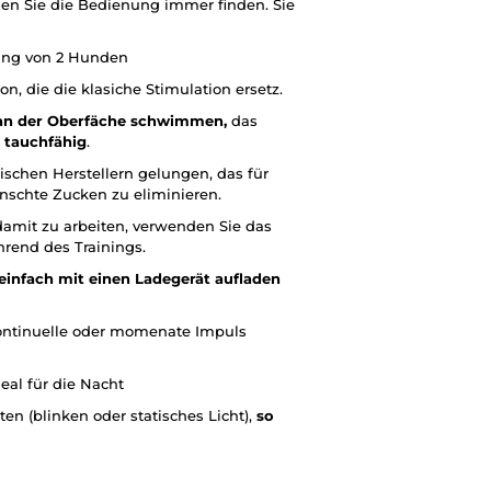
en Sie die Bedienung immer finden. Sie
ning von 2 Hunden
on, die die klasiche Stimulation ersetz.
 an der Oberfäche schwimmen,
das
m
tauchfähig
.
ischen Herstellern gelungen, das für
schte Zucken zu eliminieren.
amit zu arbeiten, verwenden Sie das
rend des Trainings.
einfach mit einen Ladegerät aufladen
ontinuelle oder momenate Impuls
deal für die Nacht
en (blinken oder statisches Licht),
so