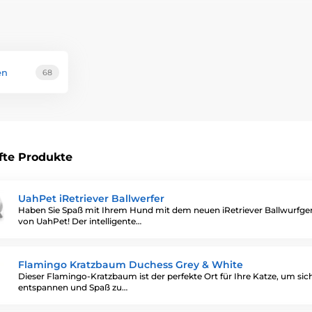
eug. In unserem Fachgeschäft finden Sie hochwertiges und fantasi
 und Zahnspielzeug.
en
68
fte Produkte
UahPet iRetriever Ballwerfer
Haben Sie Spaß mit Ihrem Hund mit dem neuen iRetriever Ballwurfge
von UahPet! Der intelligente…
Flamingo Kratzbaum Duchess Grey & White
Dieser Flamingo-Kratzbaum ist der perfekte Ort für Ihre Katze, um sic
entspannen und Spaß zu…