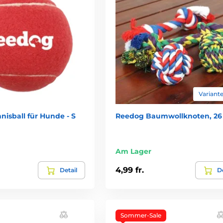
Variante
isball für Hunde - S
Reedog Baumwollknoten, 26
Am Lager
4,99 fr.
Detail
De
Sommer-Sale