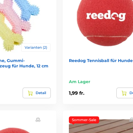
Varianten (2)
ne, Gummi-
Reedog Tennisball für Hunde 
lzeug für Hunde, 12 cm
Am Lager
1,99 fr.
Detail
De
Sommer-Sale