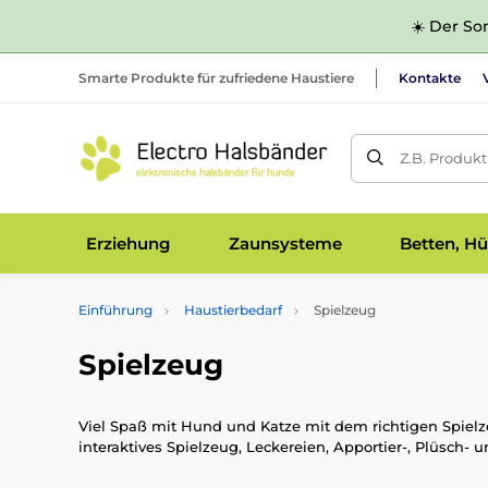
☀️ Der Som
Smarte Produkte für zufriedene Haustiere
Kontakte
Z.B. Produk
Erziehung
Zaunsysteme
Betten, Hü
Einführung
Haustierbedarf
Spielzeug
Spielzeug
Viel Spaß mit Hund und Katze mit dem richtigen Spielz
interaktives Spielzeug, Leckereien, Apportier-, Plüsch-