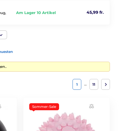
45,99 fr.
Am Lager 10 Artikel
eug,
euesten
en..
…
1
11
Sommer-Sale