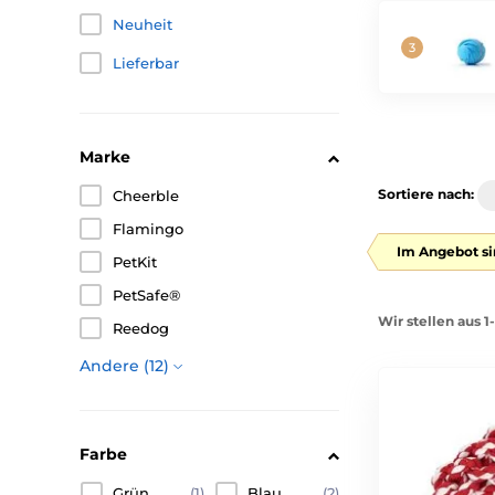
Neuheit
Lieferbar
Marke
Sortiere nach:
Cheerble
Flamingo
Im Angebot si
PetKit
PetSafe®
Wir stellen aus 
Reedog
Andere (12)
Farbe
Grün
(1)
Blau
(2)