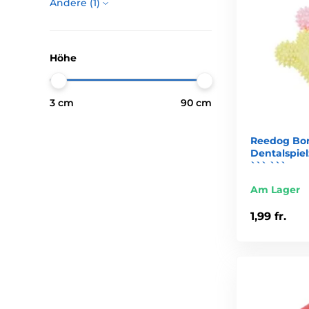
Andere (1)
Höhe
3 cm
90 cm
Reedog Bo
Dentalspie
``` ```
Am Lager
1,99 fr.