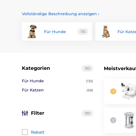
Vollständige Beschreibung anzeigen
›
Viel Spaß mit Hund und Katze mit dem richtigen Spielz
interaktives Spielzeug, Leckereien, Apportier-, Plüsch-
Für Hunde
Für Katz
135
Kategorien
Meistverkau
190
Für Hunde
(135)
Für Katzen
(68)
Filter
190
Rabatt