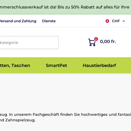
merschlussverkauf ist da! Bis zu 50% Rabatt auf alles für Ihre
Versand und Zahlung
Dienste
CHF
0
0,00 fr.
tkategorie
tten, Taschen
SmartPet
Haustierbedarf
eug. In unserem Fachgeschäft finden Sie hochwertiges und fantasi
 und Zahnspielzeug.