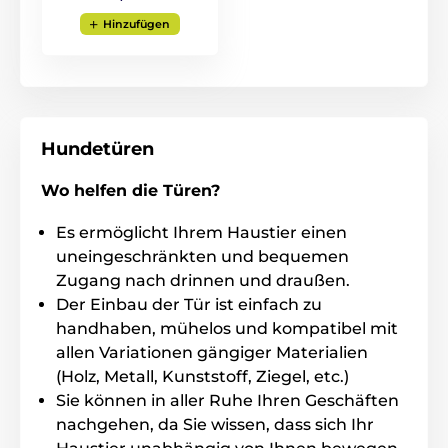
Hinzufügen
Hundetüren
Wo helfen die Türen?
Es ermöglicht Ihrem Haustier einen
Installation passend für Ihr Zuhause
uneingeschränkten und bequemen
Zugang nach drinnen und draußen.
Mit der beiliegenden Schneideschablone und
Anleitung ist die Montage auch für Laien einfach.
Der Einbau der Tür ist einfach zu
Zudem ist dieses Modell besonders praktisch, da
die
handhaben, mühelos und kompatibel mit
Verpackung bereits einen Verlängerungstunnel
für
allen Variationen gängiger Materialien
die Installation in dickeren Türen oder Wänden
enthält. Die Klappe ist geeignet für:
(Holz, Metall, Kunststoff, Ziegel, etc.)
Sie können in aller Ruhe Ihren Geschäften
Holz-, Metall- und PVC/uPVC-Türen
nachgehen, da Sie wissen, dass sich Ihr
Ziegelwände