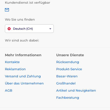
Kundendienst ist verfügbar
Das Produkt ist in Kategorien eingeteilt
Wo Sie uns finden
Haustierbedarf
Pflege
Zahnpflege
Deutsch (CH)
Für Katzen
Zahnpflege
Katze
Wir sind auch dabei:
Mehr Informationen
Unsere Dienste
Kontakte
Rücksendung
Reklamation
Produkt-Service
Versand und Zahlung
Basar-Waren
Über das Unternehmen
Großhandel
AGB
Artikel und Neuigkeiten
Fachberatung