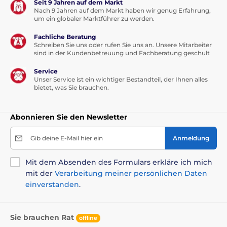
Seit 9 Jahren auf dem Markt
Nach 9 Jahren auf dem Markt haben wir genug Erfahrung,
um ein globaler Marktführer zu werden.
Vorteile
Fachliche Beratung
Schreiben Sie uns oder rufen Sie uns an. Unsere Mitarbeiter
Entfernt Plaqueablagerungen
sind in der Kundenbetreuung und Fachberatung geschult
Schützt den Zahnschmelz
Service
Spray für Hunde und Katzen
Unser Service ist ein wichtiger Bestandteil, der Ihnen alles
bietet, was Sie brauchen.
Angenehmer und frischer Geschmack
Neutraler pH-Wert
Abonnieren Sie den Newsletter
Gib deine E-Mail hier ein
Anmeldung
Inhalt der Packung
Menforsan Mundspray gegen Mundgeruch, 125 ml
Mit dem Absenden des Formulars erkläre ich mich
mit der
Verarbeitung meiner persönlichen Daten
einverstanden
.
Technische Spezifikationen können ohne vorherige
Ankündigung geändert werden. Die Bilder dienen nur
zur Illustration.
Sie brauchen Rat
offline