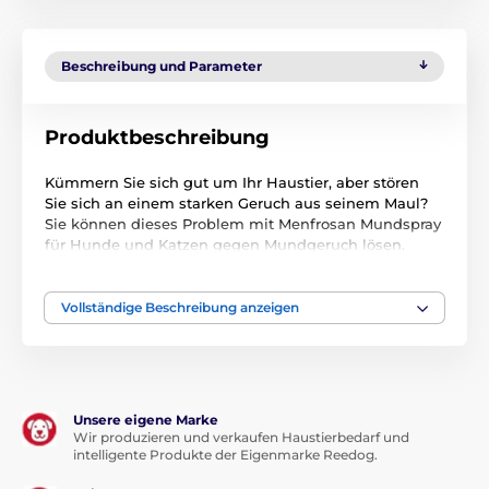
Beschreibung und Parameter
Produktbeschreibung
Kümmern Sie sich gut um Ihr Haustier, aber stören
Sie sich an einem starken Geruch aus seinem Maul?
Sie können dieses Problem mit Menfrosan Mundspray
für Hunde und Katzen gegen Mundgeruch lösen.
Menforsan Mundspray
entfernt Zahnbelag und
schützt gleichzeitig den Zahnschmelz
und beugt
Mineralienverlusten vor. Menforsan Mundspray für
Vollständige Beschreibung anzeigen
Hunde und Katzen hat eine sanfte Formel, einen
angenehmen Geschmack und einen neutralen pH-
Wert, so dass Ihr vierbeiniges Haustier nicht leidet,
wenn es mit dem Spray besprüht wird, und sich nicht
wehren wird.
Unsere eigene Marke
Wir produzieren und verkaufen Haustierbedarf und
Zutaten
: Wasser, Propylenglykol, Kaliumsorbat, Aroma
intelligente Produkte der Eigenmarke Reedog.
(Lebensmittelaroma)