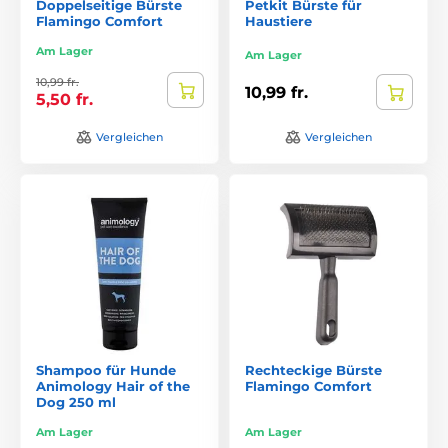
Doppelseitige Bürste
Petkit Bürste für
Flamingo Comfort
Haustiere
Am Lager
Am Lager
10,99 fr.
10,99 fr.
5,50 fr.
Vergleichen
Vergleichen
Shampoo für Hunde
Rechteckige Bürste
Animology Hair of the
Flamingo Comfort
Dog 250 ml
Am Lager
Am Lager