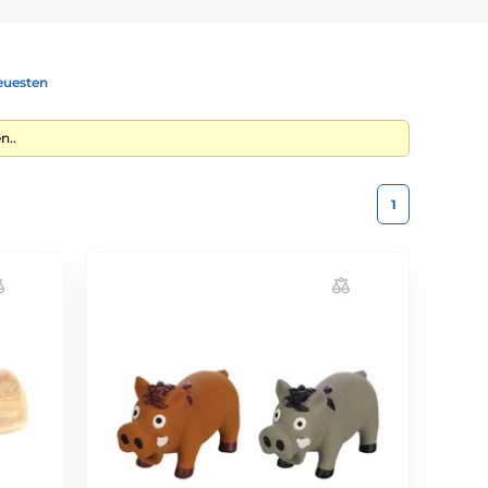
euesten
n..
1