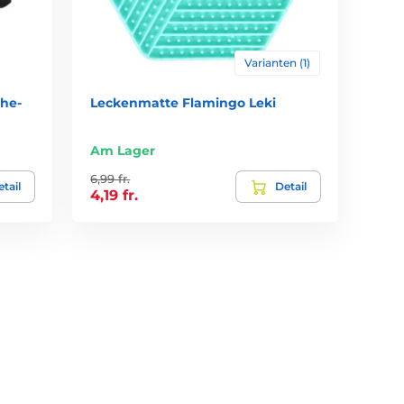
Varianten (1)
he-
Leckenmatte Flamingo Leki
Am Lager
6,99 fr.
tail
Detail
4,19 fr.