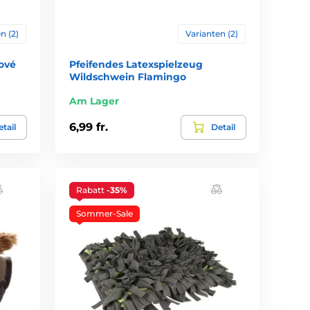
n (2)
Varianten (2)
ové
Pfeifendes Latexspielzeug
Wildschwein Flamingo
Am Lager
6,99 fr.
tail
Detail
Rabatt
-35%
Sommer-Sale