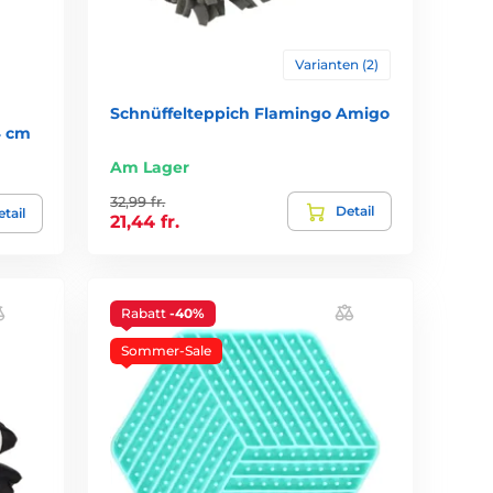
Varianten (2)
Schnüffelteppich Flamingo Amigo
4 cm
Am Lager
32,99 fr.
Detail
tail
21,44 fr.
Rabatt
-40%
Sommer-Sale