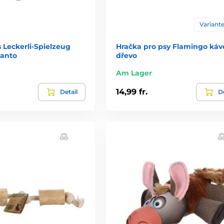
Variante
s Leckerli-Spielzeug
Hračka pro psy Flamingo káv
anto
dřevo
Am Lager
14,99 fr.
Detail
De