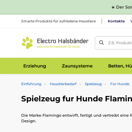
☀️ Der Som
Smarte Produkte für zufriedene Haustiere
Kontakte
Z.B. Produk
Erziehung
Zaunsysteme
Betten, Hü
Einführung
Haustierbedarf
Spielzeug
Für Hunde
Spielzeug fur Hunde Flami
Die Marke Flamingo entwirft, fertigt und vertreibt eine
Design.