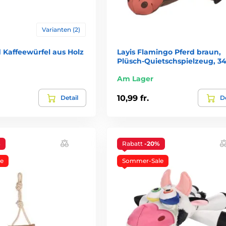
Varianten (2)
 Kaffeewürfel aus Holz
Layis Flamingo Pferd braun,
Plüsch-Quietschspielzeug, 3
Am Lager
10,99 fr.
Detail
De
%
Rabatt
-20%
e
Sommer-Sale