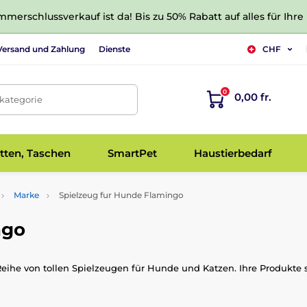
merschlussverkauf ist da! Bis zu 50% Rabatt auf alles für Ihre
Versand und Zahlung
Dienste
CHF
0
0,00 fr.
tkategorie
tten, Taschen
SmartPet
Haustierbedarf
Marke
Spielzeug fur Hunde Flamingo
ngo
 Reihe von tollen Spielzeugen für Hunde und Katzen. Ihre Produkte 