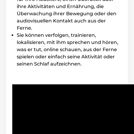
Hund die Rinne untersucht, belohnen Sie ihn mit
ihre Aktivitäten und Ernährung, die
einem Leckerbissen und loben Sie ihn.
Überwachung ihrer Bewegung oder den
audiovisuellen Kontakt auch aus der
Ferne.
Sie können verfolgen, trainieren,
lokalisieren, mit ihm sprechen und hören,
was er tut, online schauen, aus der Ferne
spielen oder einfach seine Aktivität oder
seinen Schlaf aufzeichnen.
Neben dem interaktiven Spielzeug enthält das Paket
auch 3 Mini-Tennisbälle. Auf einem harten Boden
wird der Ball auf eine Strecke von ca. 2 m - 3,5 m
katapultiert. Der abnehmbare Sockel ist für die
Ablage der Bälle ausgelegt. Dank dessen ist das Gerät
nicht nur gut zu verstauen, sondern verhindert auch
den Verlust von Bällen.