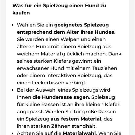
Was für ein Spielzeug einen Hund zu
kaufen
Wählen Sie ein
geeignetes Spielzeug
entsprechend dem Alter Ihres Hundes
.
Sie werden einen Welpen und einen
älteren Hund mit einem Spielzeug aus
weichem Material glücklich machen. Dank
seines starken Kiefers gewinnt ein
erwachsener Hund mit einem Tauziehen
oder einem interaktiven Spielzeug, das
einen Leckerbissen verbirgt.
Bei der Auswahl eines Spielzeugs wird
Ihnen
die Hunderasse sagen
. Spielzeug
für kleine Rassen ist an ihre kleinen Kiefer
angepasst. Wählen Sie für große Rassen
ein Spielzeug
aus festem Material
, das
Ein interaktives Spielzeug mit einer
breiten Rinne
ihren starken Zähnen standhält.
und einem stabilen, ausgewogenen Design
ermöglicht dem Hund, den Ball bequem zu
Achten Sie auf die
Materialwahl
. Wenn Sie