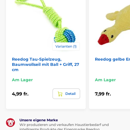
Bietet mentale Stimulation
Ermöglicht dem Hund, selbstständig zu spielen
Es kommt der Gesundheit und Fitness zugute
Es erfordert keine Aufladung oder Batterien
Breite Rille zum Platzieren der Kugel
Varianten (1)
Nachteile
Reedog Tau-Spielzeug,
Reedog gelbe E
Baumwollseil mit Ball + Griff, 27
cm
Auf einem weichen Untergrund kann sich die
Reichweite des Balls verändern
Am Lager
Am Lager
4,99 fr.
7,99 fr.
Detail
Inhalt der Packung
1 x iFetch Frenzy Gravity Ball Launcher
3 Originalbälle
Unsere eigene Marke
Wir produzieren und verkaufen Haustierbedarf und
intelligente Produkte der Eigenmarke Reedog.