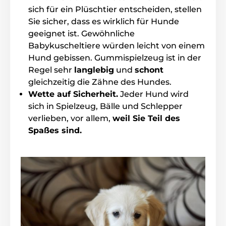
platzieren.
Aus robustem Kunststoff
, ist iFetch für
sich für ein Plüschtier entscheiden, stellen
den langfristigen Einsatz geeignet. Das mechanische
Sie sicher, dass es wirklich für Hunde
Prinzip eines Spielzeugs
ohne den Einsatz von
geeignet ist. Gewöhnliche
Elektronik
sorgt für absolut leisen Betrieb, daher
auch für ängstliche Hunde geeignet
. Darüber hinaus
Babykuscheltiere würden leicht von einem
können Sie iFetch dank seiner hochwertigen
Hund gebissen. Gummispielzeug ist in der
Verarbeitungs- und Energiesparfunktionen bequem
Regel sehr
langlebig
und
schont
überall hin mitnehmen. Ihr Liebling wird sowohl
gleichzeitig die Zähne des Hundes.
innen als auch außen problemlos spielen können. Die
iFetch Frenzy-Variante passt dank des
Wette auf Sicherheit.
Jeder Hund wird
Schwerkraftprinzips und des Kugelrollens
auch in
sich in Spielzeug, Bälle und Schlepper
kleinere und empfindlichere Räume.
verlieben, vor allem,
weil Sie Teil des
Spaßes sind.