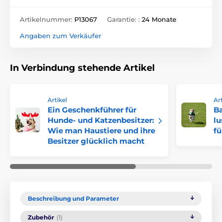
Artikelnummer:
P13067
Garantie: :
24 Monate
Angaben zum Verkäufer
In Verbindung stehende Artikel
Artikel
Art
Ein Geschenkführer für
Ba
Hunde- und Katzenbesitzer:
lu
Wie man Haustiere und ihre
fü
Besitzer glücklich macht
Beschreibung und Parameter
Zubehör
(1)