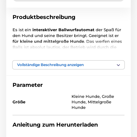
Produktbeschreibung
Es ist ein
interaktiver Ballwurfautomat
der Spaß für
den Hund und seine Besitzer bringt. Geeignet ist er
für kleine und mittelgroße Hunde
. Das werfen eines
Balls ist absolut lautlos, der Betrieb wird durch die
Schwerkraft gesteuert, daher braucht der
Ballwurfautomat
keine Stromversorgung oder
Batterien
. Das schlaue System nutzt 3 zufällige
Vollständige Beschreibung anzeigen
Richtungen für den Ball und damit weckt es die
lebhaften Sinne des Hundes.
IFetch hält Ihren Hund
in Form!
Parameter
Kleine Hunde
,
Große
Größe
Hunde
,
Mittelgroße
Hunde
Anleitung zum Herunterladen