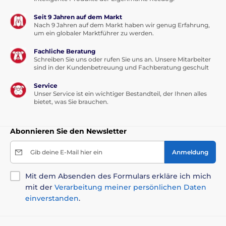
Seit 9 Jahren auf dem Markt
Nach 9 Jahren auf dem Markt haben wir genug Erfahrung,
Bitte beachten Sie: Das Bild dient nur zur
um ein globaler Marktführer zu werden.
Illustration.
Fachliche Beratung
Technische Spezifikationen können ohne vorherige
Schreiben Sie uns oder rufen Sie uns an. Unsere Mitarbeiter
Ankündigung geändert werden. Die Bilder dienen nur
sind in der Kundenbetreuung und Fachberatung geschult
zur Illustration.
Service
Unser Service ist ein wichtiger Bestandteil, der Ihnen alles
bietet, was Sie brauchen.
Das Produkt ist in Kategorien eingeteilt
Spielzeug
Für Hunde
Apportieren
Abonnieren Sie den Newsletter
Bälle
Plastik
Gib deine E-Mail hier ein
Anmeldung
Spielzeug für Hunde iFetch
Form
Mit dem Absenden des Formulars erkläre ich mich
Bälle
mit der
Verarbeitung meiner persönlichen Daten
einverstanden
.