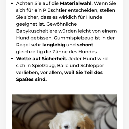
Achten Sie auf die
Materialwahl
. Wenn Sie
sich für ein Plüschtier entscheiden, stellen
Sie sicher, dass es wirklich für Hunde
Das Produkt ist in Kategorien eingeteilt
geeignet ist. Gewöhnliche
Babykuscheltiere würden leicht von einem
SmartPet
Smartspielzeug
Hund gebissen. Gummispielzeug ist in der
Intelligentes Spielzeug für Katzen
Regel sehr
langlebig
und
schont
Für Hunde
Für Katzen
Interaktiv
gleichzeitig die Zähne des Hundes.
Wette auf Sicherheit.
Jeder Hund wird
Elektronische
Bälle, Kugeln
sich in Spielzeug, Bälle und Schlepper
Spielzeug für Katzen Cheerble
Katze
verlieben, vor allem,
weil Sie Teil des
Spaßes sind.
% Haustierbedarf
% Spielzeug