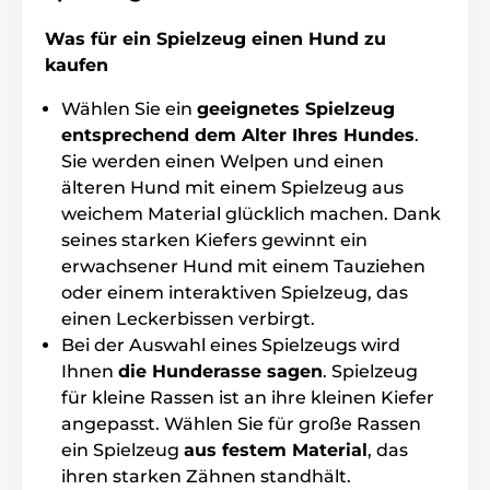
Katzen.
Was für ein Spielzeug einen Hund zu
kaufen
Wählen Sie ein
geeignetes Spielzeug
entsprechend dem Alter Ihres Hundes
.
Sie werden einen Welpen und einen
älteren Hund mit einem Spielzeug aus
weichem Material glücklich machen. Dank
seines starken Kiefers gewinnt ein
erwachsener Hund mit einem Tauziehen
oder einem interaktiven Spielzeug, das
einen Leckerbissen verbirgt.
Bei der Auswahl eines Spielzeugs wird
Ihnen
die Hunderasse sagen
. Spielzeug
für kleine Rassen ist an ihre kleinen Kiefer
angepasst. Wählen Sie für große Rassen
Technische Spezifikationen können ohne vorherige
ein Spielzeug
aus festem Material
, das
Ankündigung geändert werden. Die Bilder dienen nur
ihren starken Zähnen standhält.
zur Illustration.