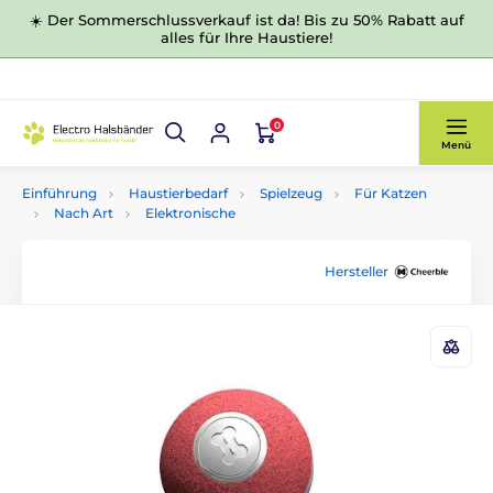
☀️ Der Sommerschlussverkauf ist da! Bis zu 50% Rabatt auf
alles für Ihre Haustiere!
0
Menü
Einführung
Haustierbedarf
Spielzeug
Für Katzen
Nach Art
Elektronische
Hersteller