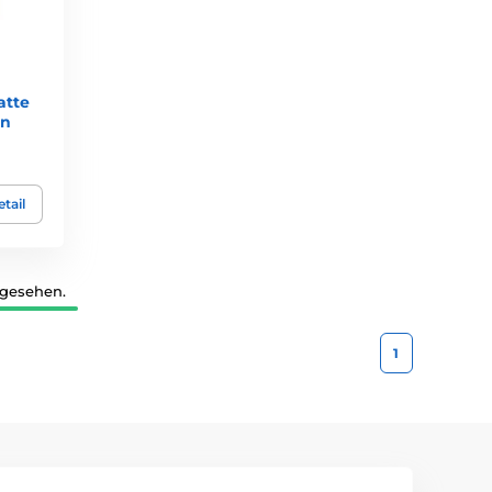
atte
on
tail
 gesehen.
1