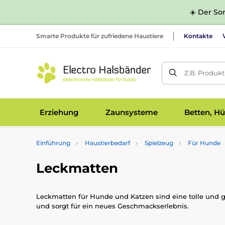
☀️ Der Som
Smarte Produkte für zufriedene Haustiere
Kontakte
Z.B. Produk
Erziehung
Zaunsysteme
Betten, Hü
Einführung
Haustierbedarf
Spielzeug
Für Hunde
Leckmatten
Leckmatten für Hunde und Katzen sind eine tolle und g
und sorgt für ein neues Geschmackserlebnis.