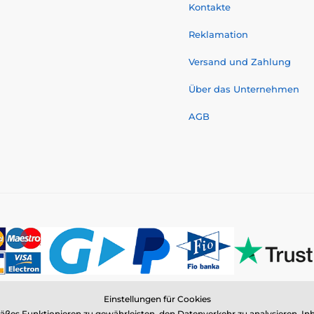
Kontakte
Reklamation
Versand und Zahlung
Über das Unternehmen
AGB
Einstellungen für Cookies
© 2026 www.elektro-halsbander.ch ⦁ E-Shop erstellt von
SIMPLIA.cz
es Funktionieren zu gewährleisten, den Datenverkehr zu analysieren, Inh