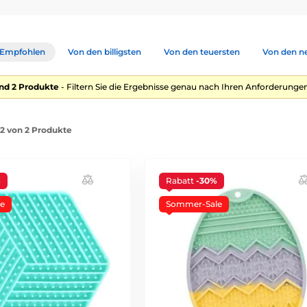
Empfohlen
Von den billigsten
Von den teuersten
Von den n
nd 2 Produkte
- Filtern Sie die Ergebnisse genau nach Ihren Anforderungen
-2 von 2 Produkte
%
Rabatt
-30%
e
Sommer-Sale