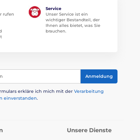
Service
r rufen
Unser Service ist ein
wichtiger Bestandteil, der
Ihnen alles bietet, was Sie
d
brauchen.
t
in
Anmeldung
mulars erkläre ich mich mit der
Verarbeitung
n einverstanden
.
n
Unsere Dienste