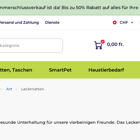
merschlussverkauf ist da! Bis zu 50% Rabatt auf alles für Ihre
Versand und Zahlung
Dienste
CHF
0
0,00 fr.
tkategorie
tten, Taschen
SmartPet
Haustierbedarf
Art
Leckmatten
esunde Unterhaltung für unsere vierbeinigen Freunde. Das Lecken