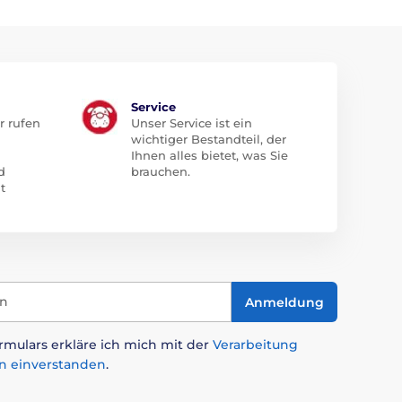
Service
r rufen
Unser Service ist ein
wichtiger Bestandteil, der
Ihnen alles bietet, was Sie
d
brauchen.
t
in
Anmeldung
mulars erkläre ich mich mit der
Verarbeitung
n einverstanden
.