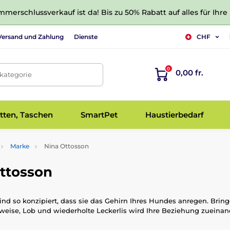
merschlussverkauf ist da! Bis zu 50% Rabatt auf alles für Ihre
Versand und Zahlung
Dienste
CHF
0
0,00 fr.
tkategorie
tten, Taschen
SmartPet
Haustierbedarf
Marke
Nina Ottosson
Ottosson
nd so konzipiert, dass sie das Gehirn Ihres Hundes anregen. Bring
ise, Lob und wiederholte Leckerlis wird Ihre Beziehung zueinand