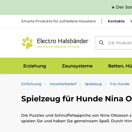
☀️ Der Som
Smarte Produkte für zufriedene Haustiere
Kontakte
Z.B. Produk
Erziehung
Zaunsysteme
Betten, Hü
Einführung
Haustierbedarf
Spielzeug
Für Hunde
Spielzeug für Hunde Nina 
Die Puzzles und Schnüffelteppiche von Nina Ottosson si
spielen Sie und haben Sie gemeinsam Spaß. Durch Hinwe